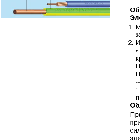
Об
Эл
М
ж
И
•
к
П
П
--
*
п
Об
Пр
пр
си
эл