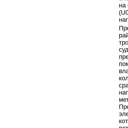
на
(U
на
Пр
ра
тр
су
пр
по
вл
ко
ср
нап
ме
Пр
эл
ко