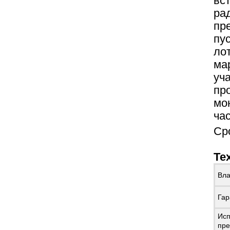
вс
ра
пр
пу
ло
ма
уч
пр
мо
ча
Ср
Те
Вла
Гар
Исп
пре