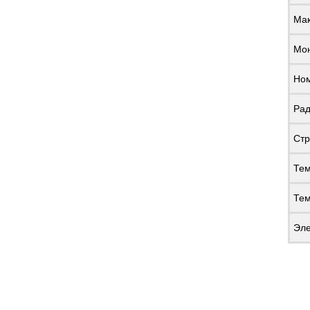
Мак
Мон
Ном
Рад
Стр
Тем
Тем
Эле