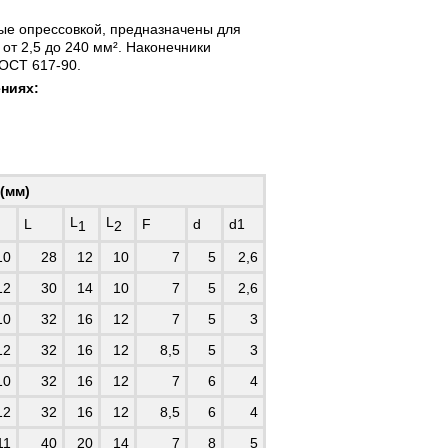
ые опрессовкой, предназначены для
т 2,5 до 240 мм². Наконечники
ГОСТ 617-90.
ниях:
(мм)
L
L
L
F
d
d1
1
2
10
28
12
10
7
5
2,6
12
30
14
10
7
5
2,6
10
32
16
12
7
5
3
12
32
16
12
8,5
5
3
10
32
16
12
7
6
4
12
32
16
12
8,5
6
4
11
40
20
14
7
8
5