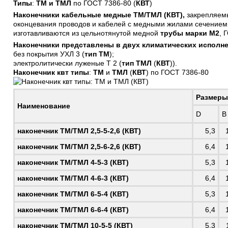
Типы
:
ТМ и ТМЛ
по ГОСТ 7386-80 (
КВТ
)
Наконечники кабельные медные ТМ/ТМЛ (КВТ),
закрепляем
оконцевания проводов и кабелей с медными жилами сечением о
изготавливаются из цельнотянутой медной
трубы марки М2
, 
Наконечники представлены в двух климатических исполне
без покрытия УХЛ 3 (
тип ТМ
);
электролитически луженые Т 2 (
тип ТМЛ
(
КВТ
)).
Наконечник квт типы
:
ТМ
и
ТМЛ
(
КВТ
) по ГОСТ 7386-80
Размеры
Наименование
D
B
наконечник
ТМ/ТМЛ 2,5-5-2,6 (КВТ)
5,3
наконечник
ТМ/ТМЛ 2,5-6-2,6 (КВТ)
6,4
наконечник
ТМ/ТМЛ 4-5-3 (КВТ)
5,3
наконечник
ТМ/ТМЛ 4-6-3 (КВТ)
6,4
наконечник
ТМ/ТМЛ 6-5-4 (КВТ)
5,3
наконечник
ТМ/ТМЛ 6-6-4 (КВТ)
6,4
наконечник
ТМ/ТМЛ 10-5-5 (КВТ)
5,3