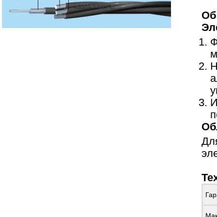
Об
Эл
Ф
м
Н
а
у
И
п
Об
Дл
эл
Те
Гар
Мак