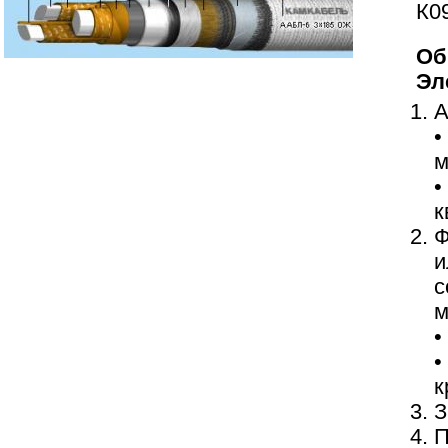
К0
Об
Эл
А
•
м
•
к
Ф
и
с
м
•
•
к
З
П