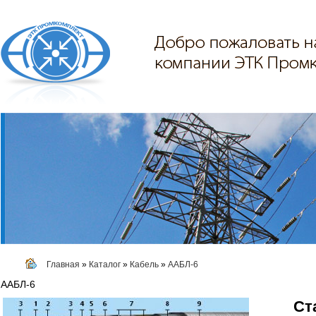
Главная
»
Каталог
»
Кабель
»
ААБЛ-6
ААБЛ-6
Ст