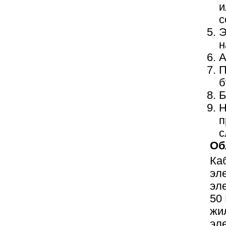
и
с
Э
н
А
П
б
Б
Н
п
с
Об
Ка
эл
эл
50
жи
эл