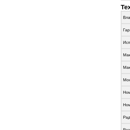
Те
Вла
Гар
Исп
Мак
Мак
Мон
Ном
Ном
Рад
Раз