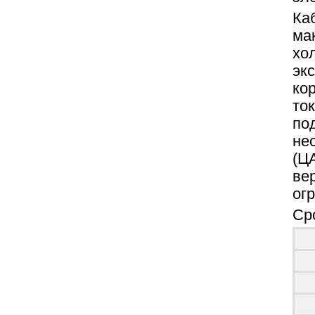
Ка
ма
хо
эк
ко
ток
по
не
(Ц
ве
ог
Сро