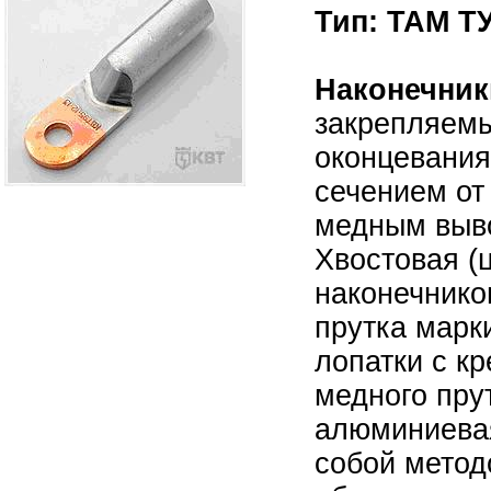
Тип: ТАМ ТУ
Наконечник
закрепляемы
оконцевания
сечением от
медным выво
Хвостовая (
наконечнико
прутка марк
лопатки с к
медного пру
алюминиевая
собой метод