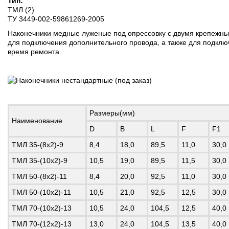
Тип:
ТМЛ (2)
ТУ 3449-002-59861269-2005
Наконечники медные луженые под опрессовку с двумя крепежны
для подключения дополнительного провода, а также для подкл
время ремонта.
Размеры(мм)
Наименование
D
B
L
F
F1
ТМЛ 35-(8х2)-9
8,4
18,0
89,5
11,0
30,0
ТМЛ 35-(10х2)-9
10,5
19,0
89,5
11,5
30,0
ТМЛ 50-(8х2)-11
8,4
20,0
92,5
11,0
30,0
ТМЛ 50-(10х2)-11
10,5
21,0
92,5
12,5
30,0
ТМЛ 70-(10х2)-13
10,5
24,0
104,5
12,5
40,0
ТМЛ 70-(12х2)-13
13,0
24,0
104,5
13,5
40,0