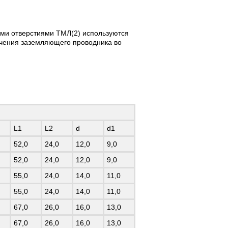
ми отверстиями ТМЛ(2) используются
ючения заземляющего проводника во
L1
L2
d
d1
52,0
24,0
12,0
9,0
52,0
24,0
12,0
9,0
55,0
24,0
14,0
11,0
55,0
24,0
14,0
11,0
67,0
26,0
16,0
13,0
67,0
26,0
16,0
13,0